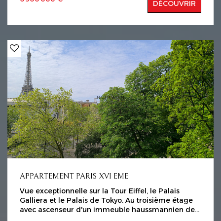
DÉCOUVRIR
et jouissant d'une magnifique vue sur la Tour Eiffel,
une cuisine indépendante et équipée, cinq
chambres en suites comportant toutes leur propre
salle d'eau dont une grande suite parentale avec
salle de bains et dressing. Une cave au sous-sol
complète ce bien rare.
APPARTEMENT PARIS XVI EME
Vue exceptionnelle sur la Tour Eiffel, le Palais
Galliera et le Palais de Tokyo. Au troisième étage
avec ascenseur d'un immeuble haussmannien de
standing avec gardienne, Appartement de