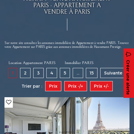
PARIS - APPARTEMENT A
VENDRE À PARIS
Sur notre site consultez les annonces immobilière de Appartement à vendre PARIS. Trouvez
votre Appartement sur PARIS grâce aux annonces immobilières de Haussmann Prestige.
Créer une alerte
Location Appartement PARIS
Immobilier PARIS
1
2
3
4
5
...
15
Suivante
Trier par :
Prix
Prix -/+
Prix +/-