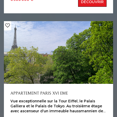
DÉCOUVRIR
et jouissant d'une magnifique vue sur la Tour Eiffel,
une cuisine indépendante et équipée, cinq
chambres en suites comportant toutes leur propre
salle d'eau dont une grande suite parentale avec
salle de bains et dressing. Une cave au sous-sol
complète ce bien rare.
APPARTEMENT PARIS XVI EME
Vue exceptionnelle sur la Tour Eiffel, le Palais
Galliera et le Palais de Tokyo. Au troisième étage
avec ascenseur d'un immeuble haussmannien de
standing avec gardienne, Appartement de