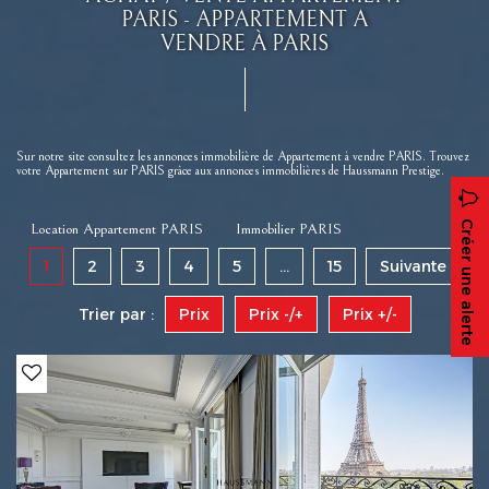
PARIS - APPARTEMENT A
VENDRE À PARIS
Sur notre site consultez les annonces immobilière de Appartement à vendre PARIS. Trouvez
votre Appartement sur PARIS grâce aux annonces immobilières de Haussmann Prestige.
Créer une alerte
Location Appartement PARIS
Immobilier PARIS
1
2
3
4
5
...
15
Suivante
Trier par :
Prix
Prix -/+
Prix +/-