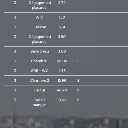
3
Dégagement
2,74
placards
3
W.C.
1,50
3
Cuisine
16,30
3
Dégagement
5,50
placards
3
Salle d'eau
3,60
3
Chambre 1
20,04
E
3
SDB + WC
4,53
3
Chambre 2
15,96
E
3
Séjour
46,40
S
3
Salle à
18,04
S
manger