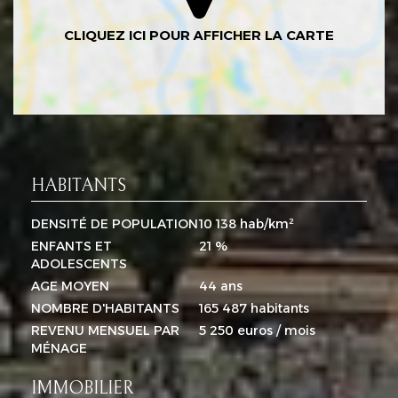
HABITANTS
DENSITÉ DE POPULATION
10 138 hab/km²
ENFANTS ET
21 %
ADOLESCENTS
AGE MOYEN
44 ans
NOMBRE D'HABITANTS
165 487 habitants
REVENU MENSUEL PAR
5 250 euros / mois
MÉNAGE
IMMOBILIER