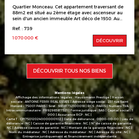
auxquels ce bien est exposé sont disponibles sur le
Quartier Monceau. Cet appartement traversant de
site Géorisques : www.georisques.gouv.fr
88m2 est situé au 2ème étage avec ascenseur au
sein d'un ancien immeuble Art déco de 1930. Au
calme et lumineux, l'appartement est idéalement
Ref. : 739
situé rue de Courcelles, à quelque pas du Parc
Monceau, des commerces et des transports. Il se
1 070 000 €
DÉCOUVRIR
compose d'une entrée avec placard, d'un séjour
sur rue, d'un cuisine indépendante aménagée et
équipée, de deux grandes chambres, d'une salle
de bains avec WC et d'un WC séparé. Ce bien est
complété par une cave. Copropriété de 29 lots.
DÉCOUVRIR TOUS NOS BIENS
Charges: 411€ /mois Les informations sur les
risques auxquels ce bien est exposé sont
disponibles sur le site Géorisques :
www.georisques.gouv.fr Honoraires à la charge
Mentions légales
acquéreur.
Affichage des informations légales : Haussmann Prestige | Raison
sociale : ANTOINE FERRI REAL ESTATE | Adresse siège social : 231 rue Saint
Honoré - 75001 PARIS | Siret : 98381732100018 | RCS : PARIS | Numero TVA
Intracommunautaire : FR92983817321 | Forme juridique : SAS | Capital social : 1
000 | Assurance RCP : NC |
Carte T : CPI75012024000000102 | Date de délivrance : 0000-00-00 | Lieu de
délivrance : NC | Caisse de garantie financière : NC. | N° de caisse de garantie :
NC | Adresse caisse de garantie : NC | Montant de la garantie financière : NC |
Nom du médiateur : NC | Adresse du médiateur : NC | Adresse du site : NC |
Entreprise juridiquement et financièrement indépendante