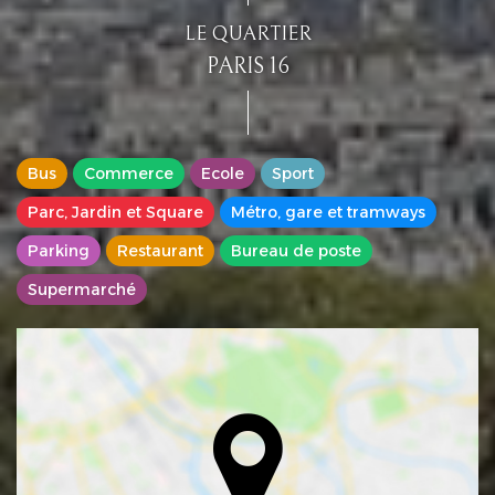
LE QUARTIER
PARIS 16
Bus
Commerce
Ecole
Sport
Parc, Jardin et Square
Métro, gare et tramways
Parking
Restaurant
Bureau de poste
Supermarché