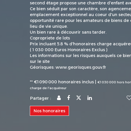
second étage propose une chambre d'enfant avec
Ce bien séduit par son caractère, son agenceme
emplacement exceptionnel au coeur d'un secteu
opportunité rare pour les amateurs de biens de
lieu de vie unique.
Un bien rare à découvrir sans tarder.
Copropriete de lots
Prix incluant 5.8 % d'honoraires charge acquére
( 1 030 000 Euros Honoraires Exclus )
Les informations sur les risques auxquels ce bie
sur le site
Géorisques: www.georisques.gouv.fr
** €1 090 000
honoraires inclus
|
€1 030 000
hors hon
charge de l'acquéreur
Partager :
Nos honoraires