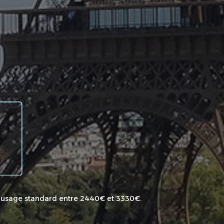
 usage standard entre 2440€ et 3330€.