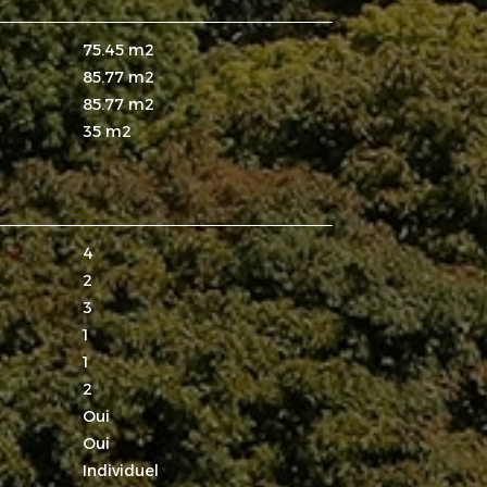
75.45 m2
85.77 m2
85.77 m2
35 m2
4
2
3
1
1
2
Oui
Oui
Individuel