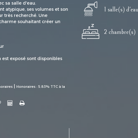
 sa salle d'eau.
1 salle(s) d'ea
nt atypique, ses volumes et son
r très recherché. Une
 charme souhaitant créer un
2 chambre(s)
ur
n est exposé sont disponibles
|
oraires
Honoraires : 5.83% TTC à la