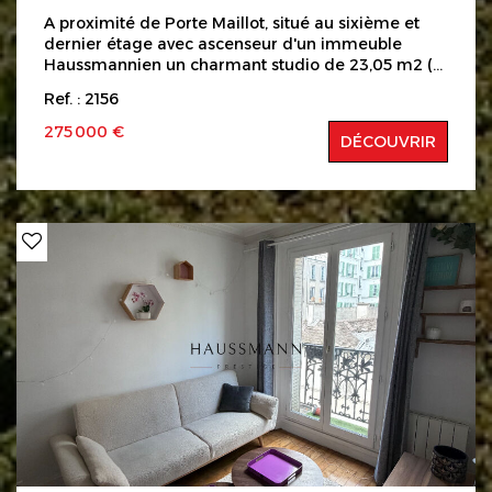
A proximité de Porte Maillot, situé au sixième et
dernier étage avec ascenseur d'un immeuble
Haussmannien un charmant studio de 23,05 m2 (
loi carrez ) en bon état, pas perte d'espace,
Ref. : 2156
comprenant : entrée, pièce à vivre, espace cuisine
avec fenêtre, salle de douches avec WC . Un parfait
275 000 €
DÉCOUVRIR
pied-à-terre en bon état au plan optimisé. Charges :
110 Euros / mois Copropriété de 38 lots Honoraires
charge vendeur Les informations sur les risques
auxquels ce bien est exposé sont disponibles sur le
site Géorisques : www.georisques.gouv.fr