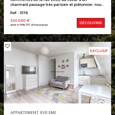
charmant passage très parisien et piétonnier, nous
vous proposons un deux pièces de 29,33M2
Ref. : 1578
traversant ,en bon état avec un plan optimisé
Appartement au 1er étage composé d'une entrée
330 000 €
DÉCOUVRIR
avec penderies Une pièce de vie lumineuse avec sa
dont 4.76% TTC d'honoraires
cuisine ouverte équipée. Une chambre avec
grande fenêtre Une salle de douche avec WC Une
cave complète de bien Charges mensuelles 75€
Les informations sur les risques auxquels ce bien
est exposé sont disponibles sur le site Géorisques :
EXCLUSIF
www.georisques.gouv.fr
APPARTEMENT XVII EME