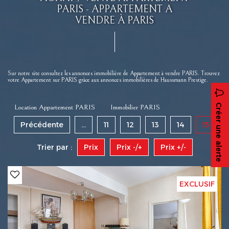
PARIS - APPARTEMENT A
VENDRE À PARIS
Sur notre site consultez les annonces immobilière de Appartement à vendre PARIS. Trouvez
votre Appartement sur PARIS grâce aux annonces immobilières de Haussmann Prestige.
Créer une alerte
Location Appartement PARIS
Immobilier PARIS
Précédente
...
11
12
13
14
15
Trier par :
Prix
Prix -/+
Prix +/-
EXCLUSIF