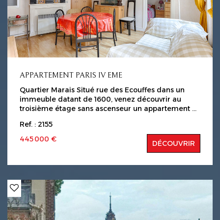
APPARTEMENT PARIS IV EME
Quartier Marais Situé rue des Ecouffes dans un
immeuble datant de 1600, venez découvrir au
troisième étage sans ascenseur un appartement 2
pièces de 36 m2 ( loi carrez ). Il est composé d'une
Ref. : 2155
entrée, un séjour, une chambre, une salle d'eau
avec WC , une cuisine indépendante aménagée. Ce
445 000 €
DÉCOUVRIR
bien est complété par un cellier. Copropriété de 7
lots Charges 150 €/mois Honoraires charge
vendeur Les informations sur les risques auxquels
ce bien est exposé sont disponibles sur le site
Géorisques : www.georisques.gouv.fr