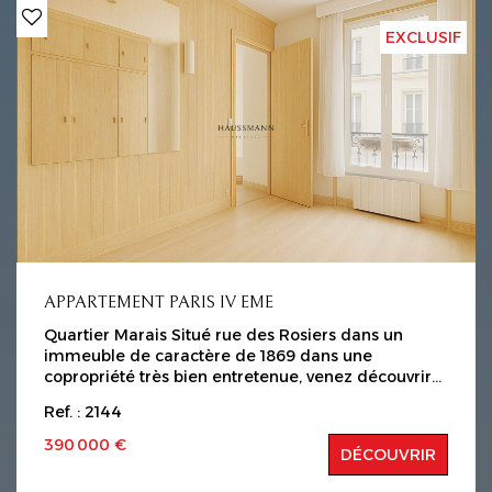
et espace buanderie. La suite accessible par un
escalier en métal avec rangements, vous mènera
EXCLUSIF
vers un souplex de 16m² entièrement refait et
aménagé en chambre. Superficie totale : 62 m² au
sol dont 46 m2 loi carrez. Proximité immédiates
des commerces de la Place de Rungis, ainsi que
de la Place d'Italie avec ses nombreux commerces
et transports. Charges : 190 Euros / Mois
Copropriété de lots Honoraires charges vendeurs
Les informations sur les risques auxquels ce bien
est exposé sont disponibles sur le site Géorisques :
www.georisques.gouv.fr
APPARTEMENT PARIS IV EME
Quartier Marais Situé rue des Rosiers dans un
immeuble de caractère de 1869 dans une
copropriété très bien entretenue, venez découvrir
au deuxième étage avec ascenseur un
Ref. : 2144
appartement 2 pièces de 27 m2 ( loi carrez ). Il est
composé d'une entrée, un séjour, une chambre,
390 000 €
DÉCOUVRIR
une salle d'eau, une cuisine indépendante
aménagée et équipée, WC séparé. Ce bien est