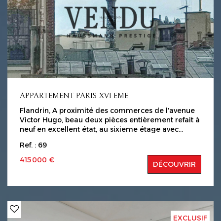
APPARTEMENT PARIS XVI EME
Flandrin, A proximité des commerces de l'avenue
Victor Hugo, beau deux pièces entièrement refait à
neuf en excellent état, au sixieme étage avec
ascenseur d'un bel immeuble de la fin des années
Ref. : 69
1960, comportant : une entrée avec rangements et
espace buanderie, un séjour avec cuisine ouverte
415 000 €
DÉCOUVRIR
et équipée, une chambre, tous deux bénéficiant
d'une vue sur la Tour Eiffel une salle de bains avec
wc. Cet appartement en excellent état est vendu
clés en main, donnant sur jardin il est au calme
absolu et beneficie d'une belle vue sur la Tour
Eiffel. Charges : 237 Euros / Mois Copropriete de
EXCLUSIF