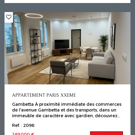
complété par une grande cave. Copropriété de 20
lots Charges 100€/mois Honoraires charge
vendeur Les informations sur les risques auxquels
ce bien est exposé sont disponibles sur le site
Géorisques : www.georisques.gouv.fr
APPARTEMENT PARIS XXEME
Gambetta À proximité immédiate des commerces
de l'avenue Gambetta et des transports, dans un
immeuble de caractère avec gardien, découvrez
ce spacieux deux-pièces de 48 m² en RDC,
Ref. : 2096
donnant sur une cour arborée . L'appartement se
compose d'un vaste séjour lumineux , d'une cuisine
389 000 €